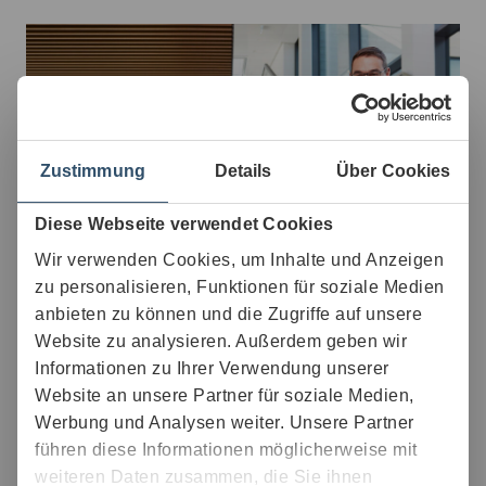
Zustimmung
Details
Über Cookies
Diese Webseite verwendet Cookies
Wir verwenden Cookies, um Inhalte und Anzeigen
zu personalisieren, Funktionen für soziale Medien
anbieten zu können und die Zugriffe auf unsere
Website zu analysieren. Außerdem geben wir
Bei WITTENSTEIN finden Menschen mit Neugier und
Informationen zu Ihrer Verwendung unserer
Pioniergeist Gelegenheit die Welt der cybertronischen
Antriebstechnik voranzutreiben. Sowohl im technischen
Website an unsere Partner für soziale Medien,
als auch im kaufmännischen Bereich gestalten sie in
Werbung und Analysen weiter. Unsere Partner
einem werteorientierten Familienunternehmen Zukunft, -
führen diese Informationen möglicherweise mit
auch für sich selbst.
weiteren Daten zusammen, die Sie ihnen