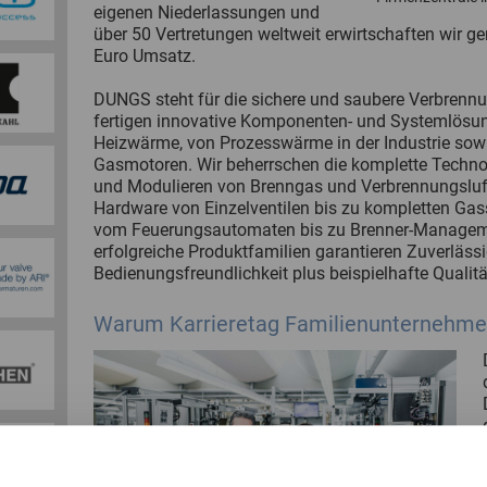
eigenen Niederlassungen und
über 50 Vertretungen weltweit erwirtschaften wir 
Euro Umsatz.
DUNGS steht für die sichere und saubere Verbrennu
fertigen innovative Komponenten- und Systemlösung
Heizwärme, von Prozesswärme in der Industrie sowi
Gasmotoren. Wir beherrschen die komplette Techn
und Modulieren von Brenngas und Verbrennungsluft
Hardware von Einzelventilen bis zu kompletten Gas
vom Feuerungsautomaten bis zu Brenner-Manageme
erfolgreiche Produktfamilien garantieren Zuverlässig
Bedienungsfreundlichkeit plus beispielhafte Qualitä
Warum Karrieretag Familienunternehm