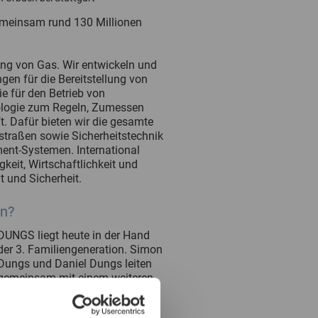
gemeinsam rund 130 Millionen
ng von Gas. Wir entwickeln und
en für die Bereitstellung von
e für den Betrieb von
ologie zum Regeln, Zumessen
. Dafür bieten wir die gesamte
straßen sowie Sicherheitstechnik
nt-Systemen. International
keit, Wirtschaftlichkeit und
t und Sicherheit.
en?
DUNGS liegt heute in der Hand
der 3. Familiengeneration. Simon
Dungs und Daniel Dungs leiten
gemeinsam mit einem weiteren
Geschäftsführer das
Unternehmen.