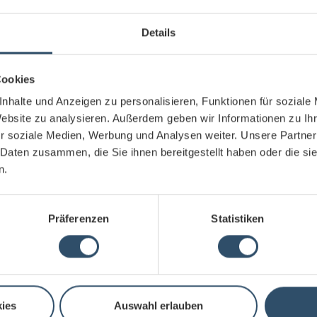
Details
Daniel und Simon Dungs
Cookies
jeher stark.“
nhalte und Anzeigen zu personalisieren, Funktionen für soziale
​​​​​​​
Website zu analysieren. Außerdem geben wir Informationen zu I
Daniel Dungs ergänzt: „Auf dem Karrieretag Famil
r soziale Medien, Werbung und Analysen weiter. Unsere Partner
unsere Firmenkultur für die Besucher erlebbar mach
 Daten zusammen, die Sie ihnen bereitgestellt haben oder die s
schätzen bei uns vor allem das familiäre und kolleg
n.
kommenden Jahren wollen wir insbesondere die dig
Produkte und die Integration künstlicher Intelligenz 
brauchen wir die Unterstützung von begeisterungsfäh
Kreativität und Offenheit das Unternehmen voranb
Präferenzen
Statistiken
nur in der Entwicklung, sondern in allen Unternehm
​​​​​​​Wir freuen uns darauf, mit den Besuchern des Karr
Gespräche führen zu können. Bei DUNGS bieten sich
gemeinsame Wege in die Zukunft.
ies
Auswahl erlauben