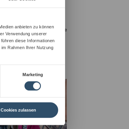
das besondere Verhältnis zu
seinen Beschäftigten mit
ma, die einen Erfolg erst
ch Richtschnur und Grundlage
 von Beruf und Familie, die
 Medien anbieten zu können
he Förderung und Fortbildung eine
hrer Verwendung unserer
 führen diese Informationen
rtschätzenden und fürsorgenden
ie im Rahmen Ihrer Nutzung
ich Kärcher zum weltweiten
nik entwickeln.
Marketing
Cookies zulassen