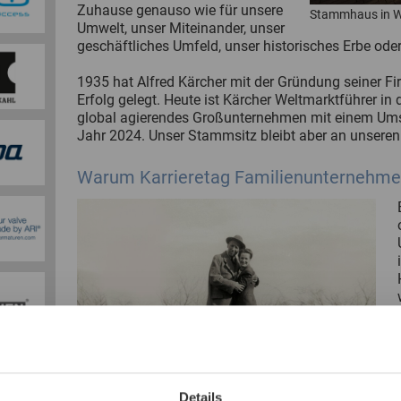
Zuhause genauso wie für unsere
Stammhaus in Wi
Umwelt, unser Miteinander, unser
geschäftliches Umfeld, unser historisches Erbe oder
1935 hat Alfred Kärcher mit der Gründung seiner F
Erfolg gelegt. Heute ist Kärcher Weltmarktführer in
global agierendes Großunternehmen mit einem Umsa
Jahr 2024. Unser Stammsitz bleibt aber an unseren
Warum Karrieretag Familienunternehme
Details