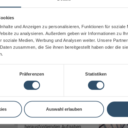
Alfred und Irene Kärcher
folgenden Worten: „Es sind die Menschen unserer Fir
Cookies
möglich machen“. Seine Haltung ist auch heute no
einer Unternehmenspolitik, bei der die Vereinbarkeit
nhalte und Anzeigen zu personalisieren, Funktionen für soziale
Gesundheit der Beschäftigten sowie deren beruflic
Website zu analysieren. Außerdem geben wir Informationen zu I
zentrale Rolle spielen.
r soziale Medien, Werbung und Analysen weiter. Unsere Partner
​​​​​​​Mit unseren Beschäftigten pflegen wir einen we
 Daten zusammen, die Sie ihnen bereitgestellt haben oder die s
Umgang. Dank ihres großen Engagements konnte s
n.
Markt- und Technologieführer in der Reinigungstech
Karriere bei Kärcher
Präferenzen
Statistiken
Spitzenleistung, Innovation und
Qualität zeichnen Kärcher
weltweit aus. Nicht nur unsere
Produkte sind am Markt etwas
Besonderes, sondern auch
ies
Auswahl erlauben
Kärcher als Arbeitgeber. Arbeiten
bei Kärcher bedeutet neben
spannenden und
herausfordernden Aufgaben