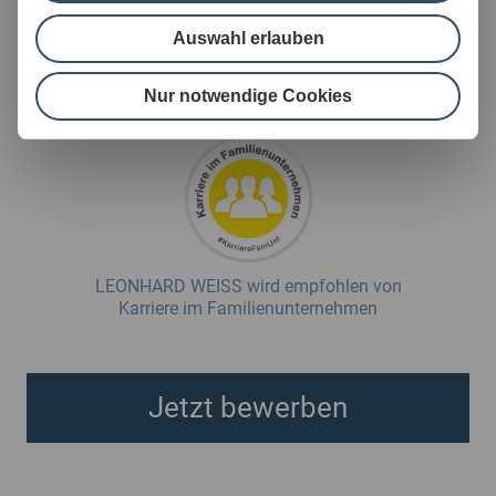
Arbeitgeber Bau“ von FOCUS Business, über die wir uns
seit 2014 durchgehend freuen können.
Auswahl erlauben
Hier
ein paar Einblicke in 125 Jahre LEONHARD WEISS.
Nur notwendige Cookies
LEONHARD WEISS wird empfohlen von
Karriere im Familienunternehmen
Jetzt bewerben